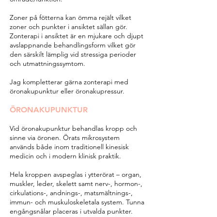
Zoner på fötterna kan ömma rejält vilket
zoner och punkter i ansiktet sällan gör.
Zonterapi i ansiktet är en mjukare och djupt
avslappnande behandlingsform vilket gör
den särskilt lämplig vid stressiga perioder
och utmattningssymtom.
Jag kompletterar gärna zonterapi med
öronakupunktur eller öronakupressur.
ÖRONAKUPUNKTUR
Vid öronakupunktur behandlas kropp och
sinne via öronen. Örats mikrosystem
används både inom traditionell kinesisk
medicin och i modern klinisk praktik.
Hela kroppen avspeglas i ytterörat – organ,
muskler, leder, skelett samt nerv-, hormon-,
cirkulations-, andnings-, matsmältnings-,
immun- och muskuloskeletala system. Tunna
engångsnålar placeras i utvalda punkter.