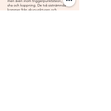
men även inom triggerpunktsteori, gua
sha och koppning. De två sistnämnda
kommer från akupunkturen och
traditionell kinesisk medicin. Så varför
stanna där? Att utbilda mig till
akupunktör kändes självklart och efter en
treårig utbildning på
Akupunkturakademin i Stockholm så är
jag nu även akupunktör. Allt faller på
plats.
Att samarbeta med kroppens naturliga
processer, istället för att motarbeta och
dämpa symptom, känns helt rätt för mig.
Och jag är glad att jag får möjlighet att
hjälpa andra att må bättre på ett
naturligt sätt. Kanske även dig?
Välkommen hälsar
Sissel J:son Lindh
Akupunktör (TKM) och diplomerad
zonterapeut
Bland utbildningar inom området: