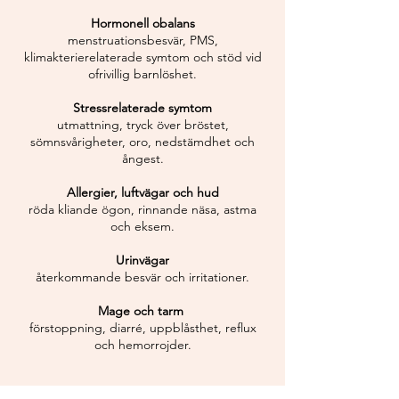
Hormonell obalans
menstruationsbesvär, PMS,
klimakterierelaterade symtom och stöd vid
ofrivillig barnlöshet.
Stressrelaterade symtom
utmattning, tryck över bröstet,
sömnsvårigheter, oro, nedstämdhet och
ångest.
Allergier, luftvägar och hud
röda kliande ögon, rinnande näsa, astma
och eksem.
Urinvägar
återkommande besvär och irritationer.
Mage och tarm
förstoppning, diarré, uppblåsthet, reflux
och hemorrojder.